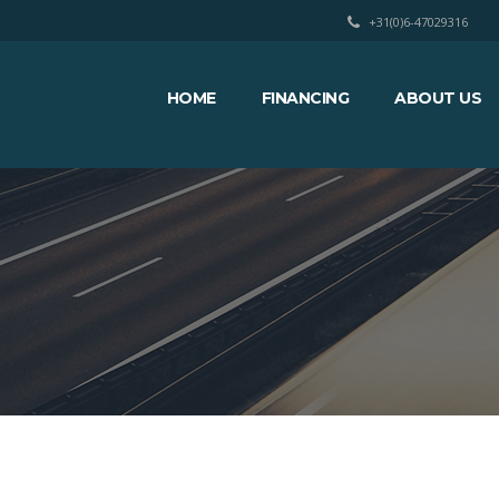
+31(0)6-47029316
HOME
FINANCING
ABOUT US