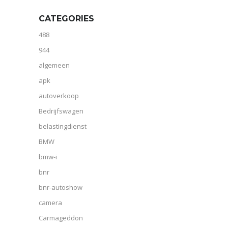
CATEGORIES
488
944
algemeen
apk
autoverkoop
Bedrijfswagen
belastingdienst
BMW
bmw-i
bnr
bnr-autoshow
camera
Carmageddon