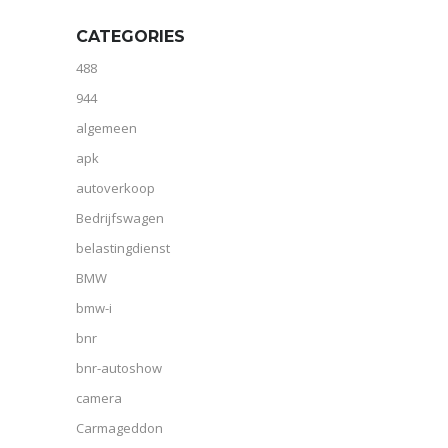
CATEGORIES
488
944
algemeen
apk
autoverkoop
Bedrijfswagen
belastingdienst
BMW
bmw-i
bnr
bnr-autoshow
camera
Carmageddon