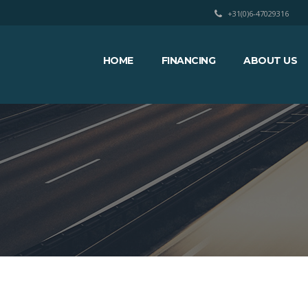
+31(0)6-47029316
HOME
FINANCING
ABOUT US