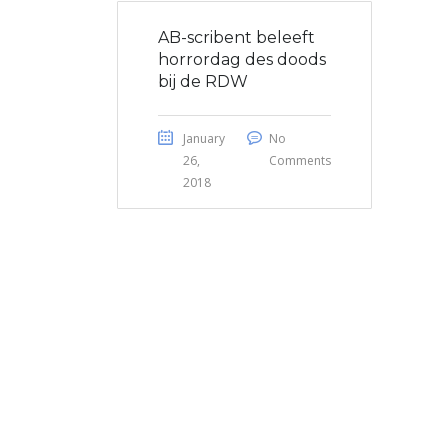
AB-scribent beleeft
horrordag des doods
bij de RDW
January
No
26,
Comments
2018